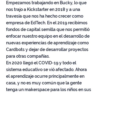
Empezamos trabajando en Bucky, lo que
nos trajo a Kickstarter en 2018 y a una
travesía que nos ha hecho crecer como
empresa de EdTech. En el 2019 recibimos
fondos de capital semilla que nos permitió
enfocar nuestro equipo en el desarrollo de
nuevas experiencias de aprendizaje como
Cardbots y dejar de desarrollar proyectos
para otras compañías.
En 2020 llegó el COVID-19 y todo el
sistema educativo se vió afectado. Ahora
el aprendizaje ocurre principalmente en
casa, y no es muy común que la gente
tenga un makerspace para los niños en sus
cocheras. Nos dimos cuenta de que
mucha gente está pasándolo mal tratando
de equilibrar el homeoffice y la educación
a distancia en casa, por lo que empezamos
a trabajar en llevar al hogar la experiencia
que diseñamos con Bucky para escuelas y