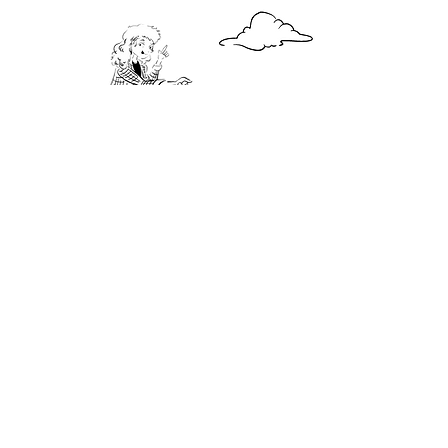
1 x Batería recargable USB
1 x Juego de Cardbits con más de
25 piezas
2 x Limit Switches
6 x Cables caimán
2 x Ejes largos de madera
1 x Eje corto de madera
1 x Juego de cartones pre cortados
para armar el Cyberbot
8 x Ligas
1 x Sticker holograma de Bucky
REQUERIMIENTOS MÍNIMOS
AVISO DE PRIVACIDAD
¡Contáctanos!
HOLA@CARDBOTS.XYZ
© Baud EdTech SAPI de CV