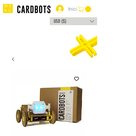
ME
Iniciar sesión
NU
USD ($)