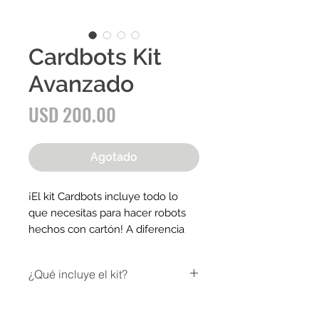
Cardbots Kit
Avanzado
Precio
USD 200.00
Agotado
¡El kit Cardbots incluye todo lo
que necesitas para hacer robots
hechos con cartón! A diferencia
del kit básico de Cardbots, este kit
incluye 4 motores, cables caimán,
¿Qué incluye el kit?
limit switches y Cardbits
adicionales.
1 x Bucky (controlador de robot)
4 x Motores