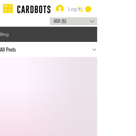
ME
Log In
NU
USD ($)
Blog
All Posts